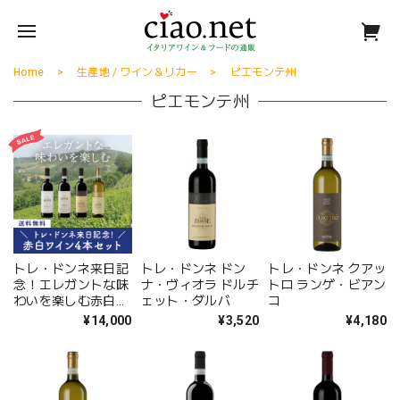
Home
生産地 / ワイン＆リカー
ピエモンテ州
ピエモンテ州
トレ・ドンネ来日記
トレ・ドンネ ドン
トレ・ドンネ クアッ
念！エレガントな味
ナ・ヴィオラ ドルチ
トロ ランゲ・ビアン
わいを楽しむ赤白ミ
ェット・ダルバ
コ
ックスワイン4本セ
¥14,000
¥3,520
¥4,180
ット〈32%OFF＆送
料無料〉(B704116)