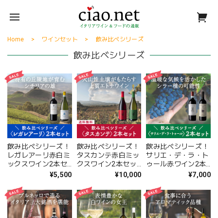
Home
ワインセット
飲み比べシリーズ
飲み比べシリーズ
飲み比べシリーズ！
飲み比べシリーズ！
飲み比べシリーズ！
レガレアーリ赤白ミ
タスカンテ赤白ミッ
サリエ・デ・ラ・ト
ックスワイン2本セ
クスワイン2本セッ
ゥール赤ワイン2本
ット〈28.6%OFF〉
ト〈17.4%OFF＆送
セット
¥5,500
¥10,000
¥7,000
(B702006)
料無料〉(B702008)
〈21.4%OFF〉
(B702007)