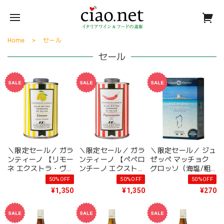
Home
セール
セール
＼限定セール／ ガラ
＼限定セール／ ガラ
＼限定セール／ ジュ
ンティーノ 【リモー
ンティーノ 【ペペロ
ゼッペ マッチョク
ネ エクストラ・ヴァ
ンチーノ エクスト
グロッソ（海塩/粗
ージン・オリーブオ
ラ・ヴァージン・オ
目）
50%OFF
50%OFF
50%OFF
イル】
リーブオイル】
¥1,350
¥1,350
¥270