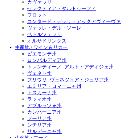
カヴァッリ
セレクティア・タルトゥーフィ
フロット
コンタード・デッリ・アックアヴィーヴァ
ヴァッレ・デル・ソーレ
ペトルツェッリ
オルサドリンクス
生産地 / ワイン＆リカー
ピエモンテ州
ロンバルディア州
トレンティーノ=アルト・アディジェ州
ヴェネト州
フリウリ=ヴェネツィア・ジュリア州
エミリア・ロマーニャ州
トスカーナ州
ラツィオ州
アブルッツォ州
カンパーニア州
プーリア州
シチリア州
サルデーニャ州
生産地 / フード