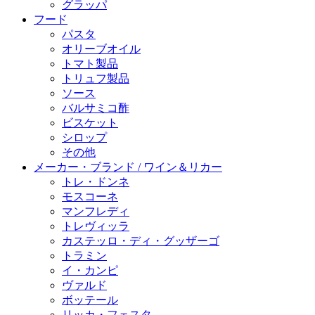
グラッパ
フード
パスタ
オリーブオイル
トマト製品
トリュフ製品
ソース
バルサミコ酢
ビスケット
シロップ
その他
メーカー・ブランド / ワイン＆リカー
トレ・ドンネ
モスコーネ
マンフレディ
トレヴィッラ
カステッロ・ディ・グッザーゴ
トラミン
イ・カンピ
ヴァルド
ボッテール
リッカ・フェスタ