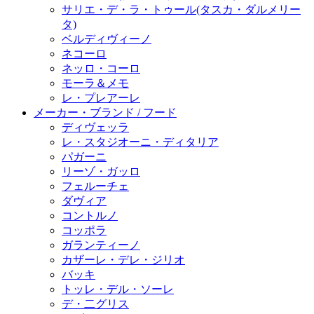
サリエ・デ・ラ・トゥール(タスカ・ダルメリー
タ)
ベルディヴィーノ
ネコーロ
ネッロ・コーロ
モーラ＆メモ
レ・プレアーレ
メーカー・ブランド / フード
ディヴェッラ
レ・スタジオーニ・ディタリア
パガーニ
リーゾ・ガッロ
フェルーチェ
ダヴィア
コントルノ
コッポラ
ガランティーノ
カザーレ・デレ・ジリオ
バッキ
トッレ・デル・ソーレ
デ・二グリス