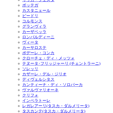
ボッテガ
カスタニェール
ビードリ
コルモンス
グランヴィラ
カーザベッラ
ロンバルディーニ
ヴィータ
カーサロステ
ポデーレ・コンカ
クローチェ・ディ・メッツォ
テヌータ･フリッジャーリ (チェントラーニ)
ソレッリ
カザーレ・デル・ジリオ
ディヴェルシタス
カンティーナ・ディ・ソロパーカ
ヴァルヴァリオーネ
クリフォ
インペラトーレ
レガレアーリ(タスカ・ダルメリータ)
タスカンテ(タスカ・ダルメリータ)