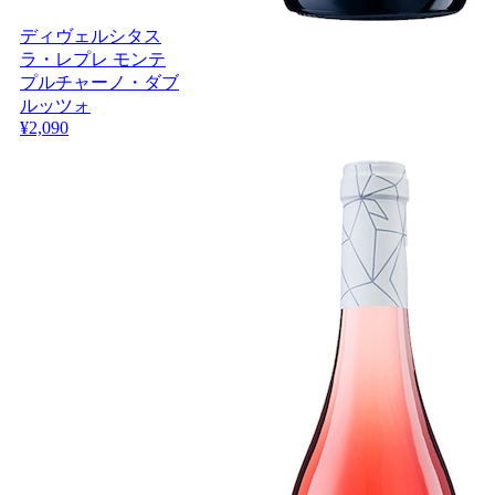
ディヴェルシタス
ラ・レプレ モンテ
プルチャーノ・ダブ
ルッツォ
¥2,090