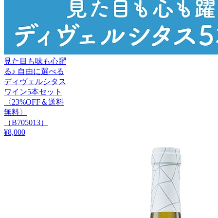
見た目も味も心躍
る♪ 自由に選べる
ディヴェルシタス
ワイン5本セット
〈23%OFF＆送料
無料〉
（B705013）
¥8,000