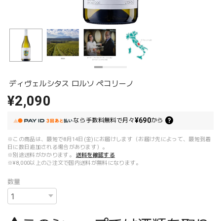
ディヴェルシタス ロルソ ペコリーノ
¥2,090
¥690
なら
手数料無料で
月々
から
※この商品は、最短で8月14日(金)にお届けします（お届け先によって、最短到着
日に数日追加される場合があります）。
※別途送料がかかります。
送料を確認する
※¥8,000以上のご注文で国内送料が無料になります。
数量