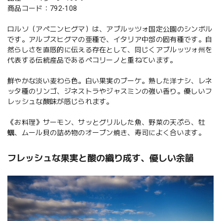
商品コード：792-108
ロルソ（アペニンヒグマ）は、アブルッツォ国定公園のシンボル
です。アルプスヒグマの亜種で、イタリア中部の固有種です。自
然らしさを直感的に伝える存在として、同じくアブルッツォ州を
代表する伝統産品であるペコリーノと重ねています。
鮮やかな淡い麦わら色。白い果実のブーケ。熟した洋ナシ、レネ
ッタ種のリンゴ、ジネストラやジャスミンの強い香り。優しいフ
レッシュな酸味が感じられます。
《お料理》サーモン、サッとグリルした魚、野菜の天ぷら、牡
蠣、ムール貝の詰め物のオーブン焼き、寿司によく合います。
フレッシュな果実と酸の織り成す、優しい余韻