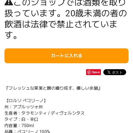
このショップでは酒類を取り
扱っています。20歳未満の者の
飲酒は法律で禁止されていま
す。
カートに入れる
Save
『フレッシュな果実と酸の織り成す、優しい余韻』
【ロルソ ペコリーノ】
州：アブルッツォ州
生産者：タラモンティ / ディヴェルシタス
タイプ：白・辛口
内容量：750ml
品種：ペコリーノ 100%