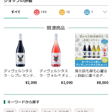
ショップの評価
すべて
193
12
1
関連商品
ディヴェルシタス
ディヴェルシタス
見た目も味も心躍る
ラ・レプレ モンテプ
ラ・ヴォルペ チェラ
♪ 自由に選べるディ
ルチャーノ・ダブル
スオーロ・ダブルッ
ヴェルシタスワイン
¥2,090
¥2,090
¥8,000
ッツォ
ツォ
5本セット
〈23%OFF＆送料無
料〉（B705013）
キーワードから探す