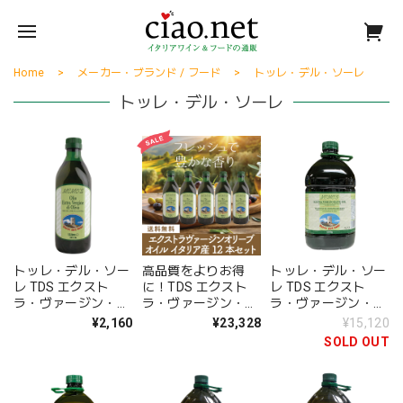
Home
メーカー・ブランド / フード
トッレ・デル・ソーレ
トッレ・デル・ソーレ
トッレ・デル・ソー
高品質をよりお得
トッレ・デル・ソー
レ TDS エクスト
に！TDS エクスト
レ TDS エクスト
ラ・ヴァージン・オ
ラ・ヴァージン・オ
ラ・ヴァージン・オ
リーブオイル 1L
リーブオイル 1L×12
リーブオイル〈イタ
¥2,160
¥23,328
¥15,120
本セット〈10%OFF
リア〉5L
SOLD OUT
＆送料無料〉
(B612005)