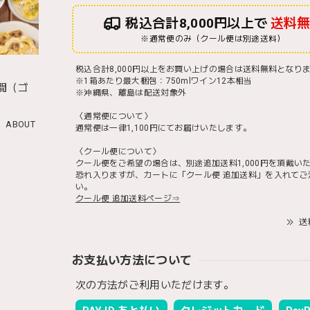
税込合計8,000円以上で
送料
※通常便のみ（クール便は別途送料）
税込合計8,000円以上をお買い上げの場合は送料無料となり
※1箱あたり最大梱包：750mlワイン12本相当
間（ゴ
※沖縄県、離島は配送対象外
）
〈通常便について〉
ABOUT
通常便は一律1,100円にてお届けいたします。
〈クール便について〉
クール便をご希望の場合は、別途追加送料1,000円を頂戴い
恐れ入りますが、カートに「クール便 追加送料」を入れてご
い。
クール便 追加送料ページ⇒
送
お支払い方法について
次の方法がご利用いただけます。