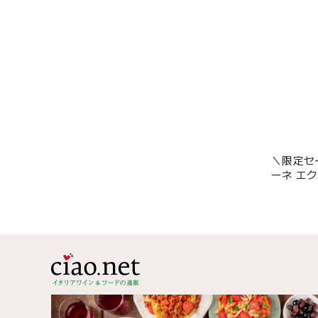
＼限定セ
ーネ エ
オイル】