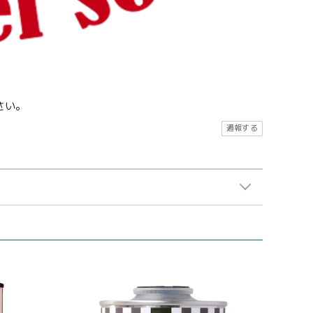
さい。
通報する