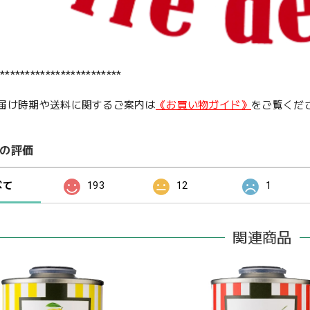
************************
届け時期や送料に関するご案内は
《お買い物ガイド》
をご覧くだ
の評価
べて
193
12
1
関連商品