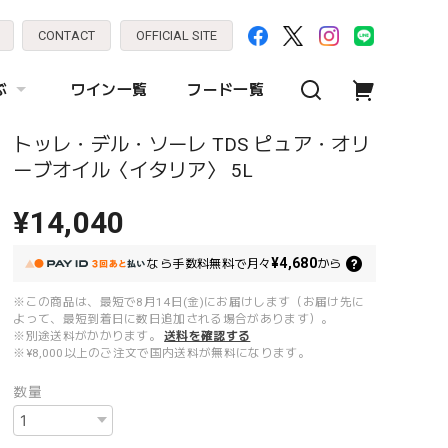
CONTACT
OFFICIAL SITE
ぶ
ワイン一覧
フード一覧
トッレ・デル・ソーレ TDS ピュア・オリ
ーブオイル〈イタリア〉 5L
¥14,040
¥4,680
なら
手数料無料で
月々
から
※この商品は、最短で8月14日(金)にお届けします（お届け先に
よって、最短到着日に数日追加される場合があります）。
※別途送料がかかります。
送料を確認する
※¥8,000以上のご注文で国内送料が無料になります。
数量