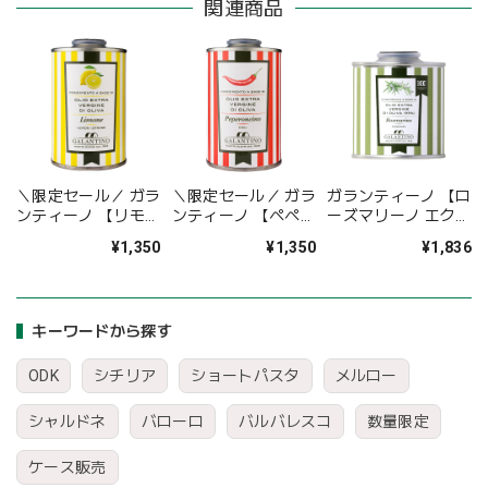
関連商品
＼限定セール／ ガラ
＼限定セール／ ガラ
ガランティーノ 【ロ
ンティーノ 【リモー
ンティーノ 【ペペロ
ーズマリーノ エクス
ネ エクストラ・ヴァ
ンチーノ エクスト
トラ・ヴァージン・
¥1,350
¥1,350
¥1,836
ージン・オリーブオ
ラ・ヴァージン・オ
オリーブオイル】
イル】
リーブオイル】
92g
キーワードから探す
ODK
シチリア
ショートパスタ
メルロー
シャルドネ
バローロ
バルバレスコ
数量限定
ケース販売