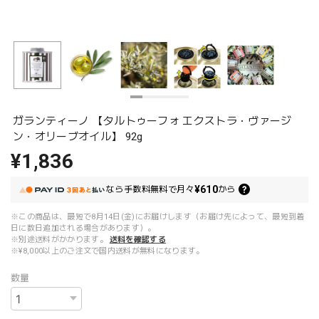
ガランティーノ 【タルトゥーフォ エクストラ・ヴァージ
ン・オリーブオイル】 92g
¥1,836
¥610
なら
手数料無料で
月々
から
※この商品は、最短で8月14日(金)にお届けします（お届け先によって、最短到着
日に数日追加される場合があります）。
※別途送料がかかります。
送料を確認する
※¥8,000以上のご注文で国内送料が無料になります。
数量