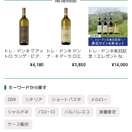
関連商品
トレ・ドンネ クアッ
トレ・ドンネ ドン
トレ・ドンネ来日記
トロ ランゲ・ビアン
ナ・キアーラ ロエー
念！エレガントな味
コ
ロ・アルネイス
わいを楽しむ赤白ミ
¥4,180
¥3,850
¥14,000
ックスワイン4本セ
ット〈32%OFF＆送
料無料〉(B704116)
キーワードから探す
ODK
シチリア
ショートパスタ
メルロー
シャルドネ
バローロ
バルバレスコ
数量限定
ケース販売