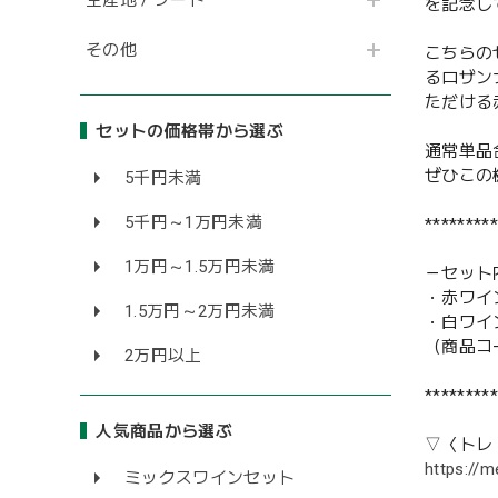
を記念し
その他
こちらの
るロザン
ただける
セットの価格帯から選ぶ
通常単品
ぜひこの
5千円未満
5千円～1万円未満
*********
1万円～1.5万円未満
－セット
・赤ワイン7
1.5万円～2万円未満
・白ワイン
（商品コード
2万円以上
*********
人気商品から選ぶ
▽〈トレ
https://m
ミックスワインセット