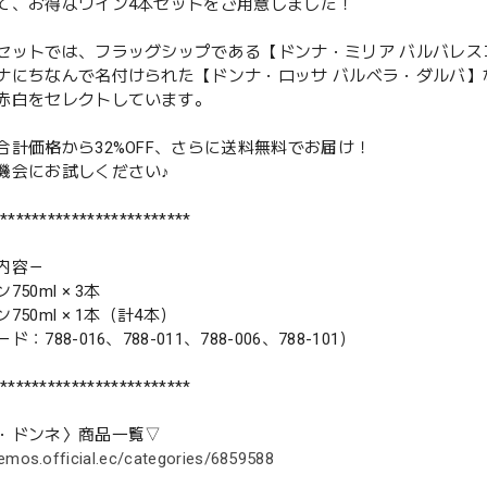
て、お得なワイン4本セットをご用意しました！
セットでは、フラッグシップである【ドンナ・ミリア バルバレ
ナにちなんで名付けられた【ドンナ・ロッサ バルベラ・ダルバ
赤白をセレクトしています。
合計価格から32%OFF、さらに送料無料でお届け！
機会にお試しください♪
************************
内容－
50ml × 3本
750ml × 1本（計4本）
：788-016、788-011、788-006、788-101）
************************
・ドンネ〉商品一覧▽
emos.official.ec/categories/6859588