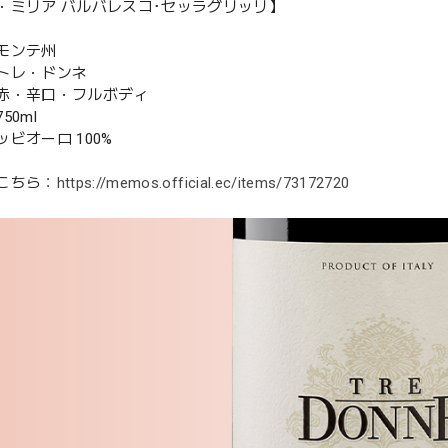
・ミリア バルバレスコ･セッラグリッリ】
モンテ州
トレ・ドンネ
赤・辛口・フルボディ
50ml
ビオーロ 100%
こちら：
https://memos.official.ec/items/73172720