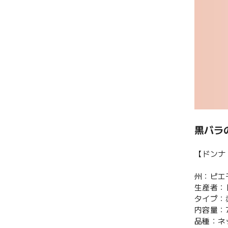
黒バラ
【ドンナ
州：ピエ
生産者：
タイプ：
内容量：7
品種：ネッ