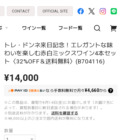
CONTACT
OFFICIAL SITE
ぶ
ワイン一覧
フード一覧
トレ・ドンネ来日記念！エレガントな味
わいを楽しむ赤白ミックスワイン4本セッ
ト〈32%OFF＆送料無料〉(B704116)
¥14,000
¥4,660
なら
手数料無料で
月々
から
※この商品は、最短で8月14日(金)にお届けします（お届け先に
よって、最短到着日に数日追加される場合があります）。
※別途送料がかかります。
送料を確認する
※¥8,000以上のご注文で国内送料が無料になります。
数量