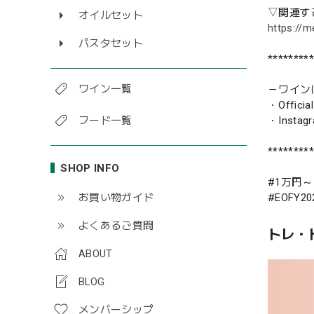
▽関連す
オイルセット
https://m
パスタセット
*********
ワイン一覧
－ワイン
・Official
フード一覧
・Instag
*********
SHOP INFO
#1万円～
お買い物ガイド
#EOFY20
よくあるご質問
トレ・
ABOUT
BLOG
メンバーシップ