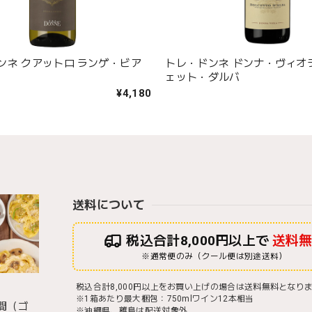
ンネ クアットロ ランゲ・ビア
トレ・ドンネ ドンナ・ヴィオ
ェット・ダルバ
¥4,180
送料について
税込合計8,000円以上で
送料
※通常便のみ（クール便は別途送料）
税込合計8,000円以上をお買い上げの場合は送料無料となり
※1箱あたり最大梱包：750mlワイン12本相当
間（ゴ
※沖縄県、離島は配送対象外