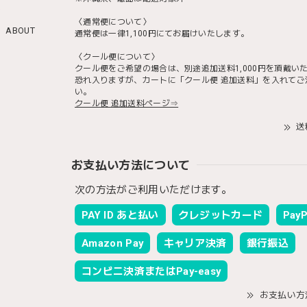
）
〈通常便について〉
ABOUT
通常便は一律1,100円にてお届けいたします。
〈クール便について〉
クール便をご希望の場合は、別途追加送料1,000円を頂戴い
恐れ入りますが、カートに「クール便 追加送料」を入れてご
い。
クール便 追加送料ページ⇒
送
お支払い方法について
次の方法がご利用いただけます。
PAY ID あと払い
クレジットカード
PayP
Amazon Pay
キャリア決済
銀行振込
コンビニ決済またはPay-easy
お支払い方