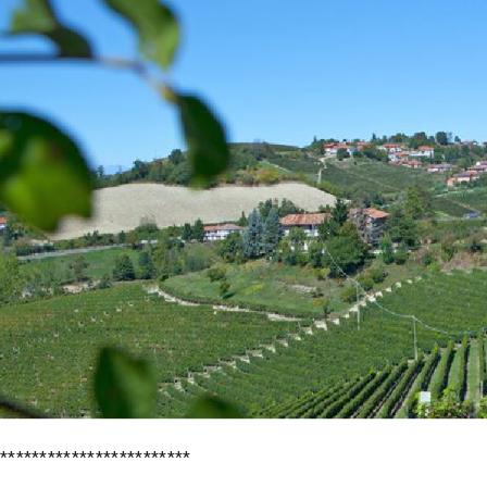
************************