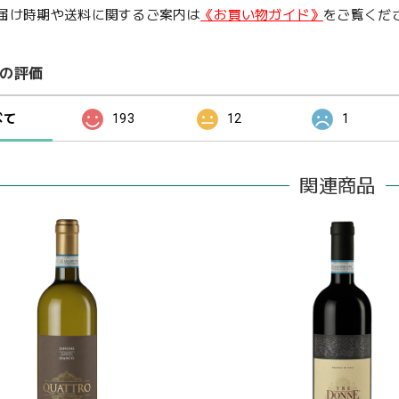
届け時期や送料に関するご案内は
《お買い物ガイド》
をご覧くだ
の評価
べて
193
12
1
関連商品