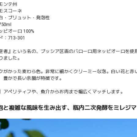
モンテ州
モスコーネ
白・ブリュット・発泡性
50ml
ビオーロ 100%
：713-301
逆者』という名の、ブッシア区画のバローロ用ネッビオーロを使
りました。
クがかった麦わら色。非常に細かくクリーミーな泡。白い花と赤
、豊かで長い余韻が特徴です。
】アペリティフや、魚介からお肉まで幅広くマッチします。
泡と複雑な風味を生み出す、瓶内二次発酵をミレジマ