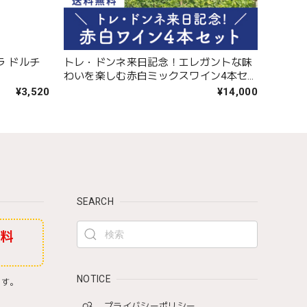
ラ ドルチ
トレ・ドンネ来日記念！エレガントな味
わいを楽しむ赤白ミックスワイン4本セ
ット〈32%OFF＆送料無料〉(B704116)
¥3,520
¥14,000
SEARCH
無料
NOTICE
ます。
プライバシーポリシー