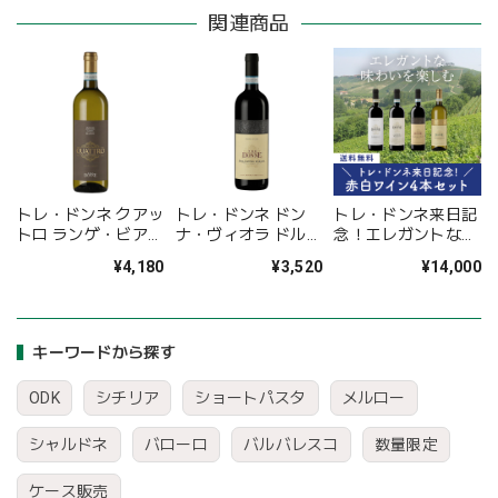
関連商品
トレ・ドンネ クアッ
トレ・ドンネ ドン
トレ・ドンネ来日記
トロ ランゲ・ビアン
ナ・ヴィオラ ドルチ
念！エレガントな味
コ
ェット・ダルバ
わいを楽しむ赤白ミ
¥4,180
¥3,520
¥14,000
ックスワイン4本セ
ット〈32%OFF＆送
料無料〉(B704116)
キーワードから探す
ODK
シチリア
ショートパスタ
メルロー
シャルドネ
バローロ
バルバレスコ
数量限定
ケース販売