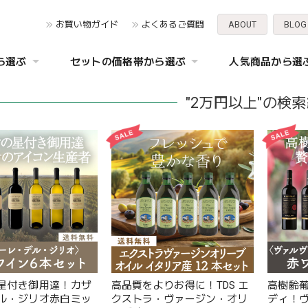
お買い物ガイド
よくあるご質問
ABOUT
BLOG
ら選ぶ
セットの価格帯から選ぶ
人気商品から選
"2万円以上"の検
星付き御用達！カザ
高品質をよりお得に！TDS エ
高樹齢
ル・ジリオ赤白ミッ
クストラ・ヴァージン・オリ
ディ！