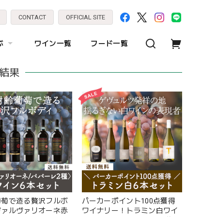
CONTACT
OFFICIAL SITE
ぶ
ワイン一覧
フード一覧
索結果
葡萄で造る贅沢フルボ
パーカーポイント100点獲得
ヴァルヴァリオーネ赤
ワイナリー！トラミン白ワイ