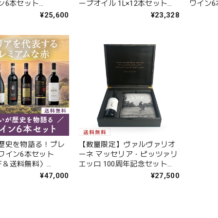
ン6本セット
ーブオイル 1L×12本セット
ワイン6
FF＆送料無料〉
〈10%OFF＆送料無料〉
送料無料〉
¥25,600
¥23,328
)
(B612005)
歴史を物語る！プレ
【数量限定】ヴァルヴァリオ
ワイン6本セット
ーネ マッセリア・ピッツァリ
FF＆送料無料〉
エッロ 100周年記念セット
)
〈ワイン1本＆写真集・木箱入
¥47,000
¥27,500
り〉