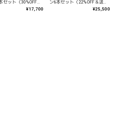
本セット〈30%OFF＆
ン6本セット〈22%OFF＆送料
(B706077)
無料〉(B706070)
¥17,700
¥25,500