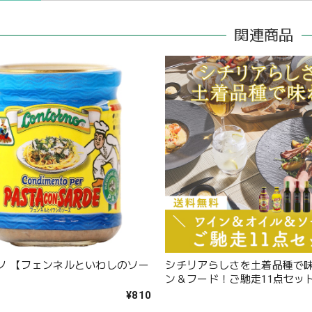
関連商品
ノ 【フェンネルといわしのソー
シチリアらしさを土着品種で
ン＆フード！ご馳走11点セッ
〈34.6%OFF＆送料無料〉(B611
¥810