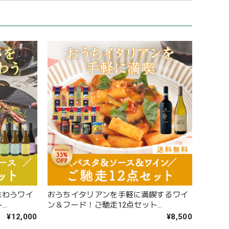
味わうワイ
おうちイタリアンを手軽に満喫するワイ
ト
ン＆フード！ご馳走12点セット
001)
〈33%OFF＆送料無料〉(B612016)
¥12,000
¥8,500