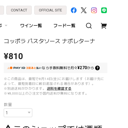
CONTACT
OFFICIAL SITE
ぶ
ワイン一覧
フード一覧
コッポラ パスタソース ナポレターナ
¥810
¥270
なら
手数料無料で
月々
から
※この商品は、最短で8月14日(金)にお届けします（お届け先に
よって、最短到着日に数日追加される場合があります）。
※別途送料がかかります。
送料を確認する
※¥8,000以上のご注文で国内送料が無料になります。
数量