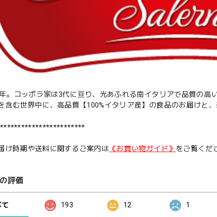
52年。コッポラ家は3代に亘り、光あふれる南イタリアで品質の
を含む世界中に、高品質【100%イタリア産】の食品のお届けと
************************
届け時期や送料に関するご案内は
《お買い物ガイド》
をご覧くだ
の評価
べて
193
12
1