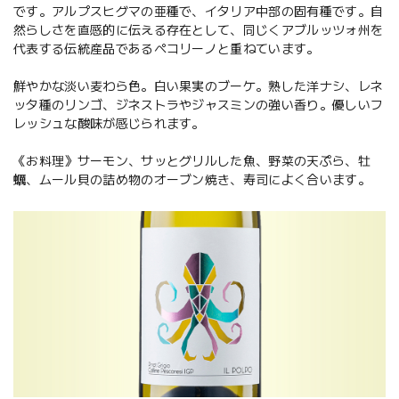
です。アルプスヒグマの亜種で、イタリア中部の固有種です。自
然らしさを直感的に伝える存在として、同じくアブルッツォ州を
代表する伝統産品であるペコリーノと重ねています。
鮮やかな淡い麦わら色。白い果実のブーケ。熟した洋ナシ、レネ
ッタ種のリンゴ、ジネストラやジャスミンの強い香り。優しいフ
レッシュな酸味が感じられます。
《お料理》サーモン、サッとグリルした魚、野菜の天ぷら、牡
蠣、ムール貝の詰め物のオーブン焼き、寿司によく合います。