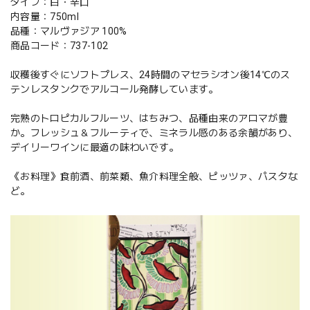
タイプ：白・辛口
内容量：750ml
品種：マルヴァジア 100%
商品コード：737-102
収穫後すぐにソフトプレス、24時間のマセラシオン後14℃のス
テンレスタンクでアルコール発酵しています。
完熟のトロピカルフルーツ、はちみつ、品種由来のアロマが豊
か。フレッシュ＆フルーティで、ミネラル感のある余韻があり、
デイリーワインに最適の味わいです。
《お料理》食前酒、前菜類、魚介料理全般、ピッツァ、パスタな
ど。