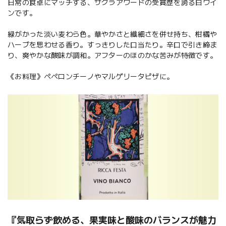
日常の食卓にマッチする、サクラアワードの受賞歴を誇る白ワイ
ンです。
緑がかった淡い麦わら色。華やかさと繊細さを併せ持ち、柑橘や
ハーブを思わせる香り。すっきりした口当たり。辛口で引き締ま
り、爽やかな酸味が調和。アフターのほのかな苦みが特徴です。
《お料理》ペペロンチーノやマルゲリータピザに。
『気取らず飲める、果実味と酸味のバランスが魅力