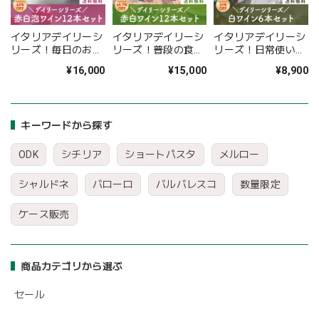
イタリアデイリーシ
イタリアデイリーシ
イタリアデイリーシ
リーズ！毎日のお料
リーズ！普段の食事
リーズ！日常使いに
理に彩りを添える赤
に合わせたい赤白ミ
嬉しい白ワイン6本
¥16,000
¥15,000
¥8,900
白泡ミックスワイン
ックスワイン12本セ
セット〈35%OFF＆
12本セット
ット〈45.7%OFF＆
送料無料〉
〈40%OFF＆送料無
送料無料〉
(B706146)
料〉（B712078）
（B712080）
キーワードから探す
ODK
シチリア
ショートパスタ
メルロー
シャルドネ
バローロ
バルバレスコ
数量限定
ケース販売
商品カテゴリから選ぶ
セール