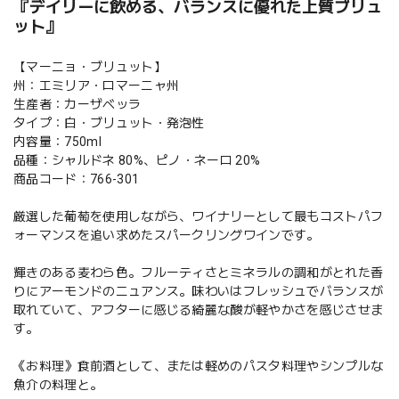
『デイリーに飲める、バランスに優れた上質ブリュ
ット』
【マーニョ・ブリュット】
州：エミリア・ロマーニャ州
生産者：カーザベッラ
タイプ：白・ブリュット・発泡性
内容量：750ml
品種：シャルドネ 80%、ピノ・ネーロ 20%
商品コード：766-301
厳選した葡萄を使用しながら、ワイナリーとして最もコストパフ
ォーマンスを追い求めたスパークリングワインです。
輝きのある麦わら色。フルーティさとミネラルの調和がとれた香
りにアーモンドのニュアンス。味わいはフレッシュでバランスが
取れていて、アフターに感じる綺麗な酸が軽やかさを感じさせま
す。
《お料理》食前酒として、または軽めのパスタ料理やシンプルな
魚介の料理と。