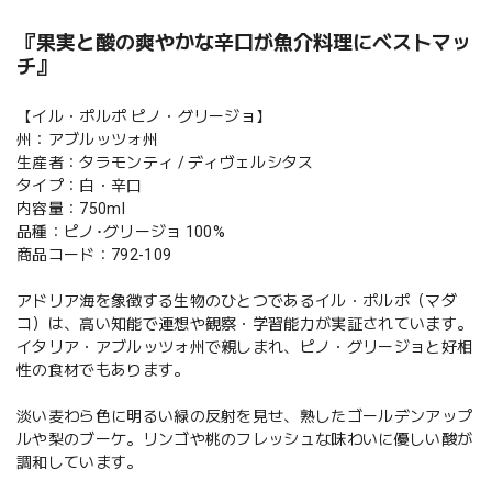
『果実と酸の爽やかな辛口が魚介料理にベストマッ
チ』
【イル・ポルポ ピノ・グリージョ】
州：アブルッツォ州
生産者：タラモンティ / ディヴェルシタス
タイプ：白・辛口
内容量：750ml
品種：ピノ･グリージョ 100%
商品コード：792-109
アドリア海を象徴する生物のひとつであるイル・ポルポ（マダ
コ）は、高い知能で連想や観察・学習能力が実証されています。
イタリア・アブルッツォ州で親しまれ、ピノ・グリージョと好相
性の食材でもあります。
淡い麦わら色に明るい緑の反射を見せ、熟したゴールデンアップ
ルや梨のブーケ。リンゴや桃のフレッシュな味わいに優しい酸が
調和しています。