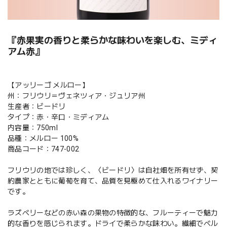
『赤果実の香りと柔らかな味わいを楽しむ、ミディ
アム赤』
【アッリーゴ メルロー】
州：フリウリ＝ヴェネツィア・ジュリア州
生産者：ビードリ
タイプ：赤・辛口・ミディアム
内容量：750ml
品種：メルロー 100%
商品コード：747-002
フリウリの地では珍しく、〈ビードリ〉は自社畑を所有せず、契
約農家とともに葡萄を育て、品質を見極めて仕入れるワイナリー
です。
ラズベリーなどの赤い森の果物の特徴的な、フルーティーで魅力
的な香りを感じられます。ドライで柔らかな味わい。繊細でベル