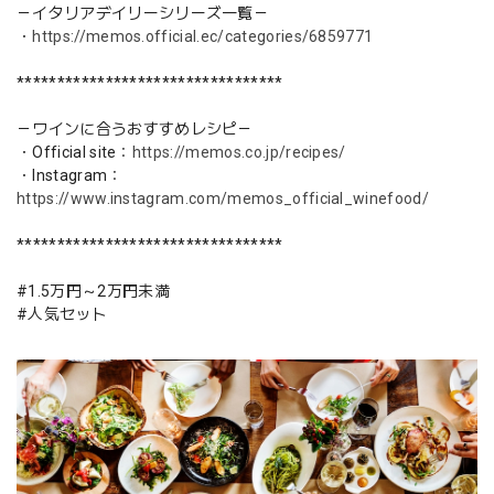
－イタリアデイリーシリーズ一覧－
・
https://memos.official.ec/categories/6859771
*********************************
－ワインに合うおすすめレシピ－
・Official site：
https://memos.co.jp/recipes/
・Instagram：
https://www.instagram.com/memos_official_winefood/
*********************************
#1.5万円～2万円未満
#人気セット