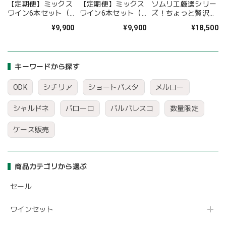
【定期便】ミックス
【定期便】ミックス
ソムリエ厳選シリー
ワイン6本セット（1
ワイン6本セット（2
ズ！ちょっと贅沢な
ヶ月ごと×3回）
ヶ月ごと×3回）
地場品種を愉しむ赤
¥9,900
¥9,900
¥18,500
白ミックスワイン6
本セット〈30%OFF
＆送料無料〉
(B706139)
キーワードから探す
ODK
シチリア
ショートパスタ
メルロー
シャルドネ
バローロ
バルバレスコ
数量限定
ケース販売
商品カテゴリから選ぶ
セール
ワインセット