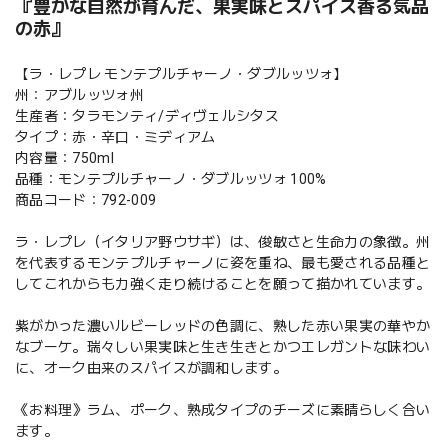
『豊かな自然が育んだ、果実味とスパイス香る気品
の赤』
【ラ・レプレ モンテプルチャーノ・ダブルッツォ】
州：アブルッツォ州
生産者：タラモンティ/ディヴェルシタス
タイプ：赤・辛口・ミディアム
内容量：750ml
品種：モンテプルチャーノ・ダブルッツォ 100%
商品コード：792-009
ラ・レプレ（イタリア野ウサギ）は、俊敏さと生命力の象徴。州
を代表するモンテプルチャーノに姿を重ね、最も愛される品種と
してこれからも力強く走り続けることを願って描かれています。
紫がかった濃いルビーレッドの色調に、熟した赤い果実の華やか
なブーケ。瑞々しい果実味と生き生きとかつエレガントな味わい
に、オーク由来のスパイスが調和します。
《お料理》ラム、ポーク、熟成タイプのチーズに素晴らしく合い
ます。