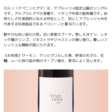
ロルソ（アペニンヒグマ）は、アブルッツォ国定公園のシンボル
です。アルプスヒグマの亜種で、イタリア中部の固有種です。自
然らしさを直感的に伝える存在として、同じくアブルッツォ州を
代表する伝統産品であるペコリーノと重ねています。
鮮やかな淡い麦わら色。白い果実のブーケ。熟した洋ナシ、レネ
ッタ種のリンゴ、ジネストラやジャスミンの強い香り。優しいフ
レッシュな酸味が感じられます。
《お料理》サーモン、サッとグリルした魚、野菜の天ぷら、牡
蠣、ムール貝の詰め物のオーブン焼き、寿司によく合います。