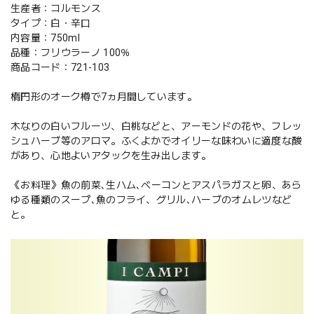
生産者：コルモンス
タイプ：白・辛口
内容量：750ml
品種：フリウラーノ 100％
商品コード：721-103
楕円形のオーク樽で7ヵ月間しています。
木なりの白いフルーツ、白桃などと、アーモンドの花や、フレッ
シュハーブ等のアロマ。ふくよかでオイリーな味わいに適度な酸
があり、心地よいアタックを生み出します。
《お料理》魚の前菜､生ハム､ベーコンとアスパラガスと卵、あら
ゆる種類のスープ､魚のフライ、グリル､ハーブのオムレツなど
と。