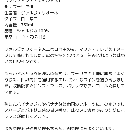
【プリマドンナ・シャルドネ】
州：プーリア州
生産者：ヴァルヴァリオーネ
タイプ：白・辛口
内容量：750ml
品種：シャルドネ 100%
商品コード：737-112
ヴァルヴァリオーネ家三代目当主の妻、マリア・テレサをイメー
ジして造られました。母の抱擁を思わせる、包み込むような味わ
いの白ワインです。
シャルドネという国際品種葡萄は、プーリアの土地に非常によく
なじみ、世界的にも通用するエレガントなワインを造り出しまし
た。収穫後すぐにソフトプレス、バリックでアルコール発酵して
います。
熟したパイナップルやバナナなど南国のフルーツに、みずみずし
いハーブとバルサム系の甘い香り。味わいは濃厚でありながらバ
ランスが取れています。
《お料理》貝や魚料理もちろん、肉料理にもよく合います。