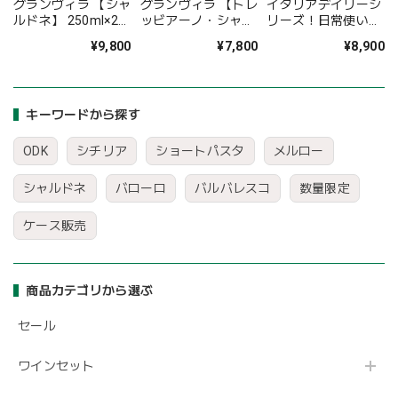
グランヴィラ 【シャ
グランヴィラ 【トレ
イタリアデイリーシ
ルドネ】 250ml×24
ッビアーノ・シャル
リーズ！日常使いに
本セット
ドネ】 テトラパック
嬉しい白ワイン6本
¥9,800
¥7,800
¥8,900
〈41%OFF&送料無
500ml×10本セット
セット〈35%OFF＆
料〉（B724002）
〈11%OFF&送料無
送料無料〉
料〉(B710002)
(B706146)
キーワードから探す
ODK
シチリア
ショートパスタ
メルロー
シャルドネ
バローロ
バルバレスコ
数量限定
ケース販売
商品カテゴリから選ぶ
セール
ワインセット