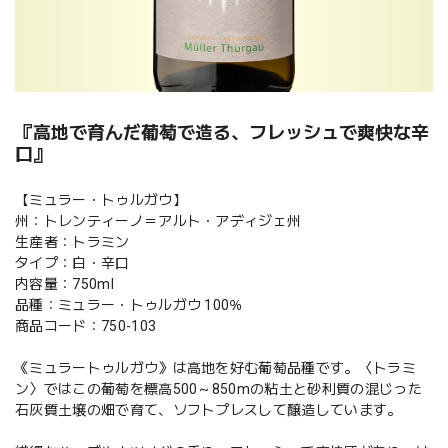
『高地で育んだ葡萄で造る、フレッシュで爽快な辛
口』
【ミュラー・トゥルガウ】
州：トレンティーノ＝アルト・アディジェ州
生産者：トラミン
タイプ：白・辛口
内容量：750ml
品種：ミュラー・トゥルガウ 100％
商品コード：750-103
《ミュラートゥルガウ》は高地を好む葡萄品種です。〈トラミ
ン〉ではこの葡萄を標高500～850mの粘土と砂利質の混じった
石灰質土壌の畑で育て、ソフトプレスして醸造しています。