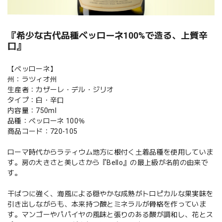
『希少な古代品種ベッローネ100%で造る、上質辛
口』
【ベッローネ】
州：ラツィオ州
生産者：カザーレ・デル・ジリオ
タイプ：白・辛口
内容量：750ml
品種：ベッローネ 100％
商品コード：720-105
ローマ時代からラティウム地方に根付く土着品種を使用していま
す。房の大きさと美しさから『Bello』の最上級が名前の由来で
す。
干ばつに強く、海風による穏やかな成熟がトロピカルな果実味を
引き出しながらも、本来持つ酸とミネラルが骨格を作っていま
す。マンゴーやパパイヤの風味と張りのある酸が調和し、花とス