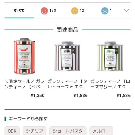
すべて
193
12
1
関連商品
＼限定セール／ ガラ
ガランティーノ 【タ
ガランティーノ 【ロ
ンティーノ 【ペペロ
ルトゥーフォ エクス
ーズマリーノ エクス
ンチーノ エクスト
トラ・ヴァージン・
トラ・ヴァージン・
¥1,350
¥1,836
¥1,836
ラ・ヴァージン・オ
オリーブオイル】
オリーブオイル】
リーブオイル】
92g
92g
キーワードから探す
ODK
シチリア
ショートパスタ
メルロー