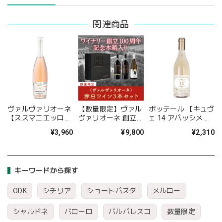
関連商品
ヴァルヴァリオーネ
【数量限定】ヴァル
ボッテール 【キュヴ
【ススマニエッロ・
ヴァリオーネ 創立
ェ 14 アパッシメン
ロゼ】
100周年記念 赤白ミ
ト オーガニック】
¥3,960
¥9,800
¥2,310
ックスワイン3本セ
ット〈木箱入り＆
16%OFF＆送料無
料〉(B703001)
キーワードから探す
ODK
シチリア
ショートパスタ
メルロー
シャルドネ
バローロ
バルバレスコ
数量限定