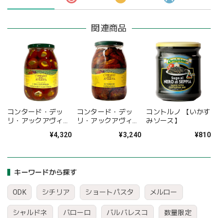
関連商品
コンタード・デッ
コンタード・デッ
コントルノ 【いかす
リ・アックアヴィー
リ・アックアヴィー
みソース】
ヴァ チリペッパ
ヴァ ドライトマ
¥4,320
¥3,240
¥810
ー・チーズクリーム
ト・オイル漬け
詰め
キーワードから探す
ODK
シチリア
ショートパスタ
メルロー
シャルドネ
バローロ
バルバレスコ
数量限定