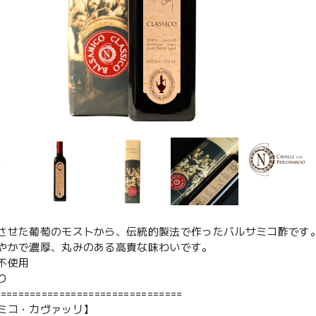
させた葡萄のモストから、伝統的製法で作ったバルサミコ酢です
やかで濃厚、丸みのある高貴な味わいです。
不使用
り
================================
ミコ・カヴァッリ】