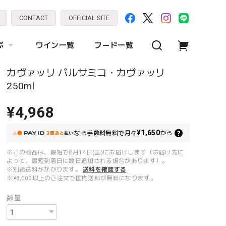
CONTACT
OFFICIAL SITE
ぶ
ワイン一覧
フード一覧
カヴァッリ バルサミコ・カヴァッリ
250ml
¥4,968
¥1,650
なら
手数料無料で
月々
から
※この商品は、最短で8月14日(金)にお届けします（お届け先に
よって、最短到着日に数日追加される場合があります）。
※別途送料がかかります。
送料を確認する
※¥8,000以上のご注文で国内送料が無料になります。
数量