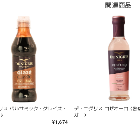
関連商品
リス バルサミック・グレイズ・
デ・ニグリス ロゼオーロ〈熟
ル
ガー〉
¥1,674