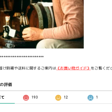
************************
届け時期や送料に関するご案内は
《お買い物ガイド》
をご覧くだ
の評価
べて
193
12
1