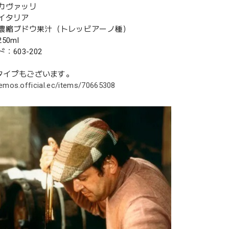
カヴァッリ
イタリア
濃縮ブドウ果汁（トレッビアーノ種）
50ml
：603-202
lタイプもございます。
emos.official.ec/items/70665308