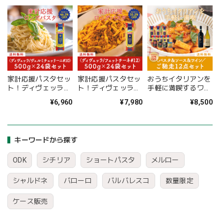
家計応援パスタセッ
家計応援パスタセッ
おうちイタリアンを
ト！ディヴェッラ
ト！ディヴェッラ
手軽に満喫するワイ
#10 ヴェルミチェッ
#12 フェットチーネ
ン＆フード！ご馳走
¥6,960
¥7,980
¥8,500
リーニ 500g×24袋
500g×24袋
12点セット
〈46.3%OFF＆送料
〈55.2%OFF＆送料
〈33%OFF＆送料無
無料〉(B612010)
無料〉(B612011)
料〉(B612016)
キーワードから探す
ODK
シチリア
ショートパスタ
メルロー
シャルドネ
バローロ
バルバレスコ
数量限定
ケース販売