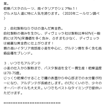
業。
乾燥パスタのルーツ、南イタリアでシェアNo.1！
グルメな人達に特に人気を誇ります。〈2020年ニールセン調べ
〉
２．自社製粉ならではの澄んだ黄金色。
自社製粉の強みを生かし、ディヴェッラ社は製粉比率60%!(一般
的には70%)栄養価を多く含み、ふすまも少なく、ディヴェッラ
は綺麗な黄金色に仕上がります！
質の高いイタリア南部産小麦を中心に、グルテン質を多く含む高
級品種をブレンド。
３．いつでもアルデンテ
小麦の仕入から製粉まで、パスタ製造を全て一貫生産！乾燥温度
は70-75度。
じっくり乾燥させることで麺の表面から中心部までの水分量が均
一になり、アルデンテが長続きします。のびにくいので、少々の
オーバーボイルも大丈夫。いつでもベストなタイミングで提供い
ただけます。
*********************************