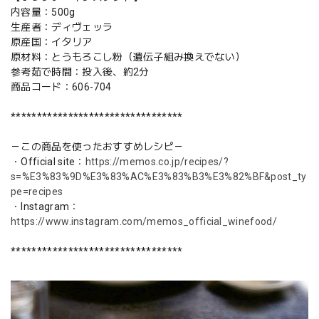
内容量：500g
生産者：ディヴェッラ
原産国：イタリア
原材料：とうもろこし粉（遺伝子組み換えでない）
参考茹で時間：投入後、約2分
商品コード：606-704
*********************************
－この商品を使ったおすすめレシピ－
・Official site：
https://memos.co.jp/recipes/?
s=%E3%83%9D%E3%83%AC%E3%83%B3%E3%82%BF&post_ty
pe=recipes
・Instagram：
https://www.instagram.com/memos_official_winefood/
*********************************