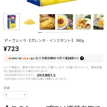
ディヴェッラ 【ポレンタ・インスタント】 500g
¥723
¥240
なら
手数料無料で
月々
から
※この商品は、最短で8月14日(金)にお届けします（お届け先によって、最短到着
日に数日追加される場合があります）。
※別途送料がかかります。
送料を確認する
※¥8,000以上のご注文で国内送料が無料になります。
数量