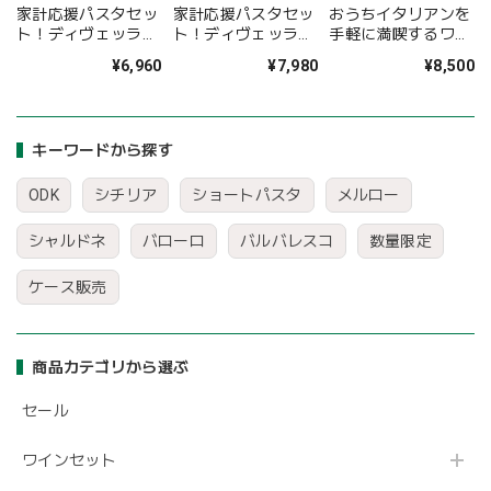
家計応援パスタセッ
家計応援パスタセッ
おうちイタリアンを
ト！ディヴェッラ
ト！ディヴェッラ
手軽に満喫するワイ
#10 ヴェルミチェッ
#12 フェットチーネ
ン＆フード！ご馳走
¥6,960
¥7,980
¥8,500
リーニ 500g×24袋
500g×24袋
12点セット
〈46.3%OFF＆送料
〈55.2%OFF＆送料
〈33%OFF＆送料無
無料〉(B612010)
無料〉(B612011)
料〉(B612016)
キーワードから探す
ODK
シチリア
ショートパスタ
メルロー
シャルドネ
バローロ
バルバレスコ
数量限定
ケース販売
商品カテゴリから選ぶ
セール
ワインセット