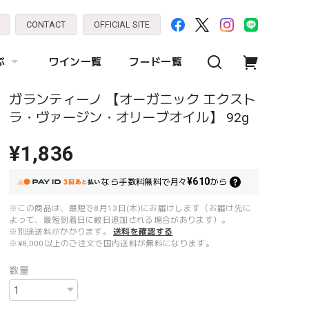
CONTACT
OFFICIAL SITE
ぶ
ワイン一覧
フード一覧
ガランティーノ 【オーガニック エクスト
ラ・ヴァージン・オリーブオイル】 92g
¥1,836
¥610
なら
手数料無料で
月々
から
※この商品は、最短で8月13日(木)にお届けします（お届け先に
よって、最短到着日に数日追加される場合があります）。
※別途送料がかかります。
送料を確認する
※¥8,000以上のご注文で国内送料が無料になります。
数量