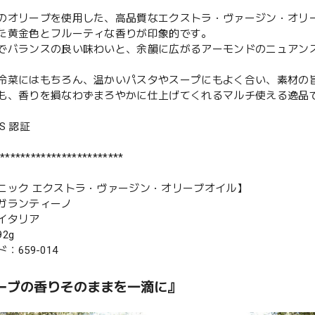
のオリーブを使用した、高品質なエクストラ・ヴァージン・オリ
た黄金色とフルーティな香りが印象的です。
でバランスの良い味わいと、余韻に広がるアーモンドのニュアン
冷菜にはもちろん、温かいパスタやスープにもよく合い、素材の
も、香りを損なわずまろやかに仕上げてくれるマルチ使える逸品
S 認証
************************
ニック エクストラ・ヴァージン・オリーブオイル】
ガランティーノ
イタリア
2g
：659-014
ーブの香りそのままを一滴に』