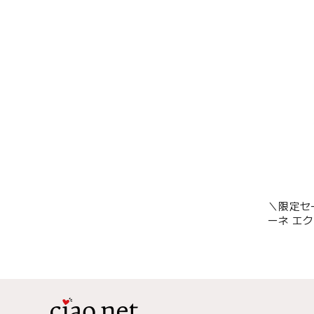
＼限定セ
ーネ エ
オイル】