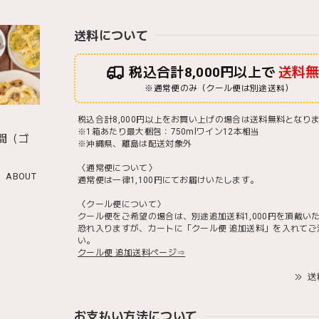
送料について
税込合計8,000円以上で
送料
※通常便のみ（クール便は別途送料）
税込合計8,000円以上をお買い上げの場合は送料無料となり
※1箱あたり最大梱包：750mlワイン12本相当
間（ゴ
※沖縄県、離島は配送対象外
）
〈通常便について〉
ABOUT
通常便は一律1,100円にてお届けいたします。
〈クール便について〉
クール便をご希望の場合は、別途追加送料1,000円を頂戴い
恐れ入りますが、カートに「クール便 追加送料」を入れてご
い。
クール便 追加送料ページ⇒
送
お支払い方法について