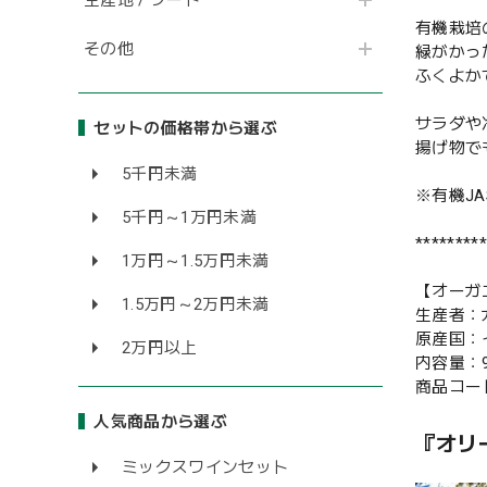
有機栽培
その他
緑がかっ
ふくよか
サラダや
セットの価格帯から選ぶ
揚げ物で
5千円未満
※有機JA
5千円～1万円未満
*********
1万円～1.5万円未満
【オーガ
1.5万円～2万円未満
生産者：
原産国：
2万円以上
内容量：9
商品コード
人気商品から選ぶ
『オリ
ミックスワインセット