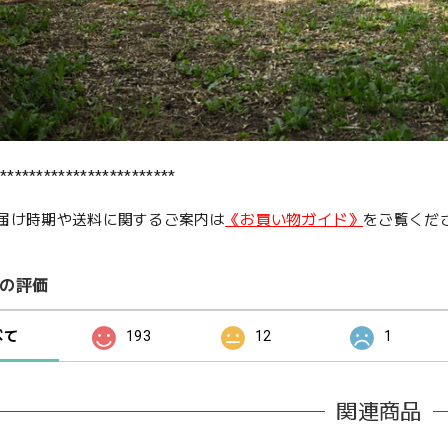
************************
届け時期や送料に関するご案内は
《お買い物ガイド》
をご覧くだ
の評価
べて
193
12
1
関連商品