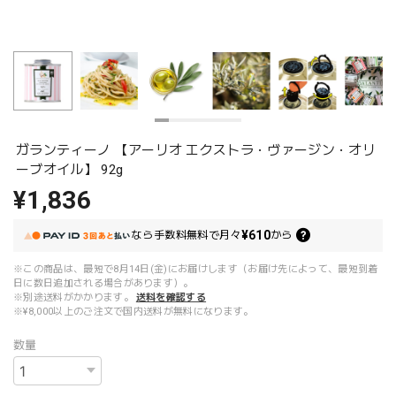
ガランティーノ 【アーリオ エクストラ・ヴァージン・オリ
ーブオイル】 92g
¥1,836
¥610
なら
手数料無料で
月々
から
※この商品は、最短で8月14日(金)にお届けします（お届け先によって、最短到着
日に数日追加される場合があります）。
※別途送料がかかります。
送料を確認する
※¥8,000以上のご注文で国内送料が無料になります。
数量