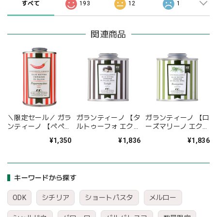
すべて
193
12
1
関連商品
＼限定セール／ ガラ
ガランティーノ 【タ
ガランティーノ 【ロ
ンティーノ 【ペペロ
ルトゥーフォ エクス
ーズマリーノ エクス
ンチーノ エクスト
トラ・ヴァージン・
トラ・ヴァージン・
¥1,350
¥1,836
¥1,836
ラ・ヴァージン・オ
オリーブオイル】
オリーブオイル】
リーブオイル】
92g
92g
キーワードから探す
ODK
シチリア
ショートパスタ
メルロー