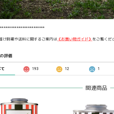
************************
届け時期や送料に関するご案内は
《お買い物ガイド》
をご覧くだ
の評価
べて
193
12
1
関連商品