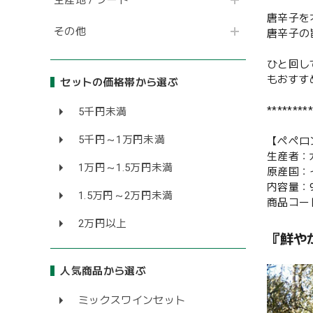
唐辛子を
その他
唐辛子の
ひと回し
もおすす
セットの価格帯から選ぶ
*********
5千円未満
5千円～1万円未満
【ペペロ
生産者：
1万円～1.5万円未満
原産国：
内容量：9
1.5万円～2万円未満
商品コード
2万円以上
『鮮や
人気商品から選ぶ
ミックスワインセット