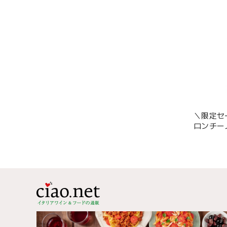
＼限定セ
ロンチー
リーブオ