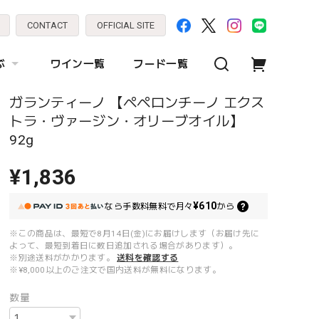
CONTACT
OFFICIAL SITE
ぶ
ワイン一覧
フード一覧
ガランティーノ 【ペペロンチーノ エクス
トラ・ヴァージン・オリーブオイル】
92g
¥1,836
¥610
なら
手数料無料で
月々
から
※この商品は、最短で8月14日(金)にお届けします（お届け先に
よって、最短到着日に数日追加される場合があります）。
※別途送料がかかります。
送料を確認する
※¥8,000以上のご注文で国内送料が無料になります。
数量