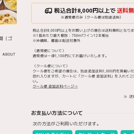
税込合計8,000円以上で
送料
※通常便のみ（クール便は別途送料）
税込合計8,000円以上をお買い上げの場合は送料無料となり
※1箱あたり最大梱包：750mlワイン12本相当
間（ゴ
※沖縄県、離島は配送対象外
）
〈通常便について〉
ABOUT
通常便は一律1,100円にてお届けいたします。
〈クール便について〉
クール便をご希望の場合は、別途追加送料1,000円を頂戴い
恐れ入りますが、カートに「クール便 追加送料」を入れてご
い。
クール便 追加送料ページ⇒
送
お支払い方法について
次の方法がご利用いただけます。