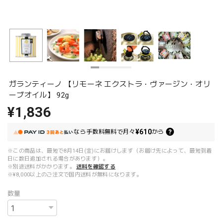
ガランティーノ 【リモーネ エクストラ・ヴァージン・オリ
ーブオイル】 92g
¥1,836
¥610
なら
手数料無料で
月々
から
※この商品は、最短で8月14日(金)にお届けします（お届け先によって、最短到着
日に数日追加される場合があります）。
※別途送料がかかります。
送料を確認する
※¥8,000以上のご注文で国内送料が無料になります。
数量