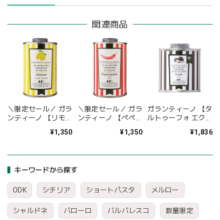
関連商品
＼限定セール／ ガラ
＼限定セール／ ガラ
ガランティーノ 【タ
ンティーノ 【リモー
ンティーノ 【ペペロ
ルトゥーフォ エクス
ネ エクストラ・ヴァ
ンチーノ エクスト
トラ・ヴァージン・
¥1,350
¥1,350
¥1,836
ージン・オリーブオ
ラ・ヴァージン・オ
オリーブオイル】
イル】
リーブオイル】
92g
キーワードから探す
ODK
シチリア
ショートパスタ
メルロー
シャルドネ
バローロ
バルバレスコ
数量限定