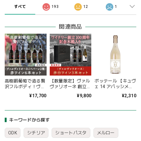
すべて
193
12
1
関連商品
高樹齢葡萄で造る贅
【数量限定】ヴァル
ボッテール 【キュヴ
沢フルボディ！ヴァ
ヴァリオーネ 創立
ェ 14 アパッシメン
ルヴァリオーネ赤ワ
100周年記念 赤白ミ
ト オーガニック】
¥17,700
¥9,800
¥2,310
イン6本セット
ックスワイン3本セ
〈30%OFF＆送料無
ット〈木箱入り＆
料〉(B706077)
16%OFF＆送料無
料〉(B703001)
キーワードから探す
ODK
シチリア
ショートパスタ
メルロー