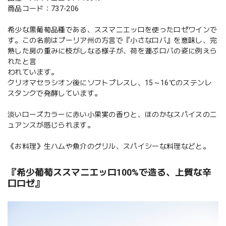
商品コード：737-206
希少な黒葡萄品種である、ススマニエッロを使ったロゼワインで
す。この名前はプーリア州の方言で『小さなロバ』を意味し、完
熟した房の重みに枝がしなる様子が、荷を運ぶロバの姿に例えら
れたと言
われています。
クリオマセラシオン後にソフトプレスし、15～16℃のステンレ
スタンクで発酵しています。
淡いローズカラーに赤い小果実の香りと、ほのかなスパイスのニ
ュアンスが感じられます。
《お料理》生ハムや魚介のグリル、スパイシーな料理などと。
『希少葡萄ススマニエッロ100%で造る、上質な辛
口ロゼ』