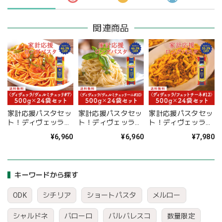
関連商品
家計応援パスタセッ
家計応援パスタセッ
家計応援パスタセッ
ト！ディヴェッラ
ト！ディヴェッラ
ト！ディヴェッラ
#7 ヴェルミチェッ
#10 ヴェルミチェッ
#12 フェットチーネ
¥6,960
¥6,960
¥7,980
リ 500g×24袋
リーニ 500g×24袋
500g×24袋
〈46.3%OFF＆送料
〈46.3%OFF＆送料
〈55.2%OFF＆送料
無料〉(B612009)
無料〉(B612010)
無料〉(B612011)
キーワードから探す
ODK
シチリア
ショートパスタ
メルロー
シャルドネ
バローロ
バルバレスコ
数量限定