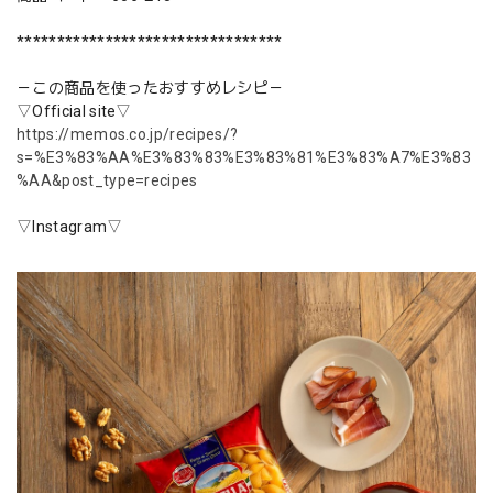
*********************************
－この商品を使ったおすすめレシピ－
▽Official site▽
https://memos.co.jp/recipes/?
s=%E3%83%AA%E3%83%83%E3%83%81%E3%83%A7%E3%83
%AA&post_type=recipes
▽Instagram▽