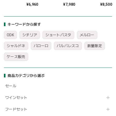
#10 ヴェルミチェッ
#12 フェットチーネ
ン＆フード！ご馳走
¥6,960
¥7,980
¥8,500
リーニ 500g×24袋
500g×24袋
12点セット
〈46.3%OFF＆送料
〈55.2%OFF＆送料
〈33%OFF＆送料無
無料〉(B612010)
無料〉(B612011)
料〉(B612016)
キーワードから探す
ODK
シチリア
ショートパスタ
メルロー
シャルドネ
バローロ
バルバレスコ
数量限定
ケース販売
商品カテゴリから選ぶ
セール
ワインセット
フードセット