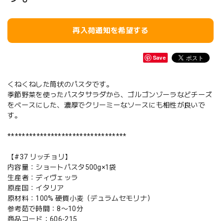
再入荷通知を希望する
Save
くねくねした筒状のパスタです。
季節野菜を使ったパスタサラダから、ゴルゴンゾーラなどチーズ
をベースにした、濃厚でクリーミーなソースにも相性が良いで
す。
*********************************
【#37 リッチョリ】
内容量：ショートパスタ500g×1袋
生産者：ディヴェッラ
原産国：イタリア
原材料：100% 硬質小麦（デュラムセモリナ）
参考茹で時間：8〜10分
商品コード：606-215