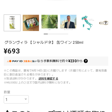
グランヴィラ 【シャルドネ】 缶ワイン 250ml
¥693
¥230
なら
手数料無料で
月々
から
※この商品は、最短で8月14日(金)にお届けします（お届け先によって、最短到着
日に数日追加される場合があります）。
※別途送料がかかります。
送料を確認する
※¥8,000以上のご注文で国内送料が無料になります。
数量