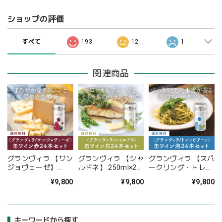
ショップの評価
すべて
193
12
1
関連商品
グランヴィラ 【サン
グランヴィラ 【シャ
グランヴィラ 【スパ
ジョヴェーゼ】
ルドネ】 250ml×24
ークリング・トレッ
250ml×24本セット
本セット
ビアーノ】
¥9,800
¥9,800
¥9,800
〈41%OFF&送料無
〈41%OFF&送料無
250ml×24本セット
料〉（B724001）
料〉（B724002）
〈41%OFF&送料無
料〉（B724003）
キーワードから探す