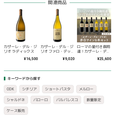
関連商品
カザーレ・デル・ジ
カザーレ・デル・ジ
ローマの星付き御用
リオ ラディックス
リオ ファロ・デッ
達！カザーレ・デ
ラ・グアルディア
ル・ジリオ赤白ミッ
¥16,500
¥9,020
¥25,600
クスワイン6本セッ
ト〈30%OFF＆送料
無料〉(B706076)
キーワードから探す
ODK
シチリア
ショートパスタ
メルロー
シャルドネ
バローロ
バルバレスコ
数量限定
ケース販売