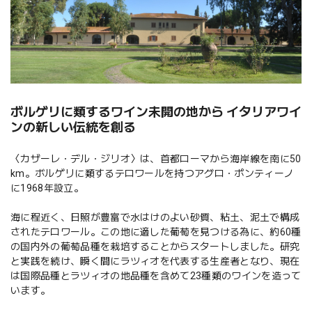
ボルゲリに類するワイン未開の地から イタリアワイ
ンの新しい伝統を創る
〈カザーレ・デル・ジリオ〉は、首都ローマから海岸線を南に50
km。ボルゲリに類するテロワールを持つアグロ・ポンティーノ
に1968年設立。
海に程近く、日照が豊富で水はけのよい砂質、粘土、泥土で構成
されたテロワール。この地に適した葡萄を見つける為に、約60種
の国内外の葡萄品種を栽培することからスタートしました。研究
と実践を続け、瞬く間にラツィオを代表する生産者となり、現在
は国際品種とラツィオの地品種を含めて23種類のワインを造って
います。