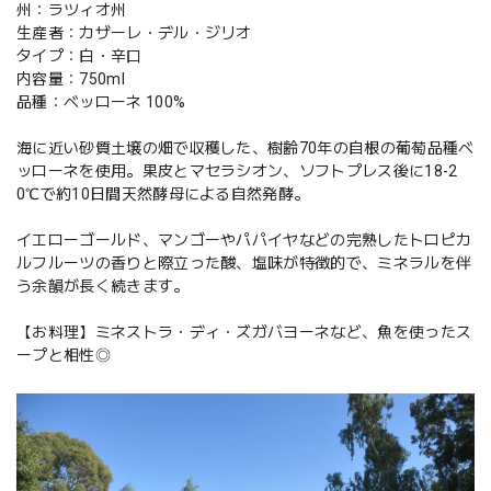
州：ラツィオ州
生産者：カザーレ・デル・ジリオ
タイプ：白・辛口
内容量：750ml
品種：ベッローネ 100%
海に近い砂質土壌の畑で収穫した、樹齢70年の自根の葡萄品種ベ
ッローネを使用。果皮とマセラシオン、ソフトプレス後に18-2
0℃で約10日間天然酵母による自然発酵。
イエローゴールド、マンゴーやパパイヤなどの完熟したトロピカ
ルフルーツの香りと際立った酸、塩味が特徴的で、ミネラルを伴
う余韻が長く続きます。
【お料理】ミネストラ・ディ・ズガバヨーネなど、魚を使ったス
ープと相性◎