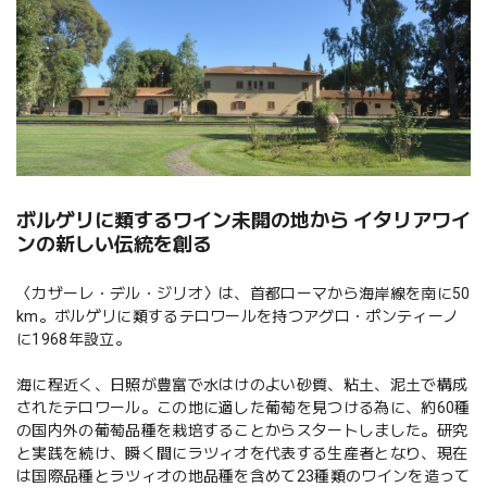
ボルゲリに類するワイン未開の地から イタリアワイ
ンの新しい伝統を創る
〈カザーレ・デル・ジリオ〉は、首都ローマから海岸線を南に50
km。ボルゲリに類するテロワールを持つアグロ・ポンティーノ
に1968年設立。
海に程近く、日照が豊富で水はけのよい砂質、粘土、泥土で構成
されたテロワール。この地に適した葡萄を見つける為に、約60種
の国内外の葡萄品種を栽培することからスタートしました。研究
と実践を続け、瞬く間にラツィオを代表する生産者となり、現在
は国際品種とラツィオの地品種を含めて23種類のワインを造って