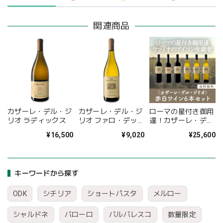
関連商品
カザーレ・デル・ジ
カザーレ・デル・ジ
ローマの星付き御用
リオ ラディックス
リオ ファロ・デッ
達！カザーレ・デ
ラ・グアルディア
ル・ジリオ赤白ミッ
¥16,500
¥9,020
¥25,600
クスワイン6本セッ
ト〈30%OFF＆送料
無料〉(B706076)
キーワードから探す
ODK
シチリア
ショートパスタ
メルロー
シャルドネ
バローロ
バルバレスコ
数量限定