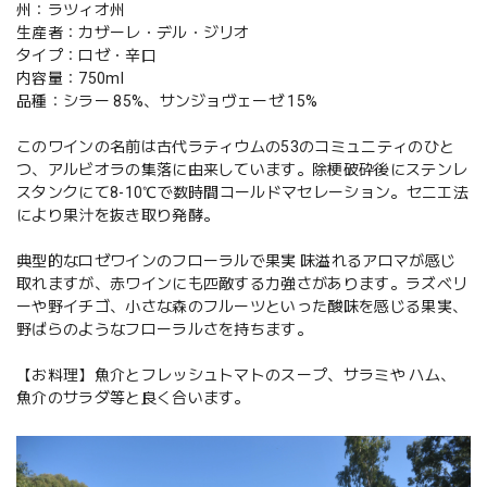
州：ラツィオ州
生産者：カザーレ・デル・ジリオ
タイプ：ロゼ・辛口
内容量：750ml
品種：シラー 85%、サンジョヴェーゼ 15%
このワインの名前は古代ラティウムの53のコミュニティのひと
つ、アルビオラの集落に由来しています。除梗破砕後にステンレ
スタンクにて8-10℃で数時間コールドマセレーション。セニエ法
により果汁を抜き取り発酵。
典型的なロゼワインのフローラルで果実 味溢れるアロマが感じ
取れますが、赤ワインにも匹敵する力強さがあります。ラズベリ
ーや野イチゴ、小さな森のフルーツといった酸味を感じる果実、
野ばらのようなフローラルさを持ちます。
【お料理】魚介とフレッシュトマトのスープ、サラミや ハム、
魚介のサラダ等と良く合います。