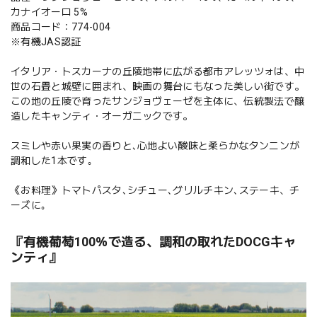
カナイオーロ 5%
商品コード：774-004
※有機JAS認証
イタリア・トスカーナの丘陵地帯に広がる都市アレッツォは、中
世の石畳と城壁に囲まれ、映画の舞台にもなった美しい街です。
この地の丘陵で育ったサンジョヴェーゼを主体に、伝統製法で醸
造したキャンティ・オーガニックです。
スミレや赤い果実の香りと､心地よい酸味と柔らかなタンニンが
調和した1本です｡
《お料理》トマトパスタ､シチュー､グリルチキン､ステーキ、チ
ーズに｡
『有機葡萄100％で造る、調和の取れたDOCGキャ
ンティ』