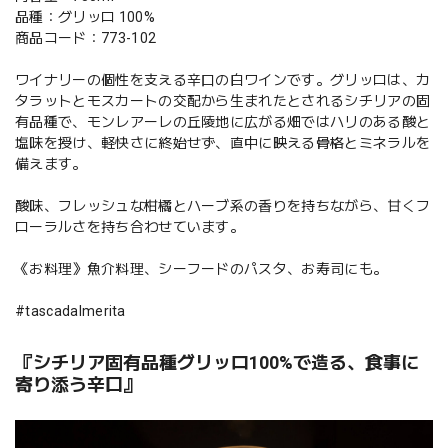
品種：グリッロ 100%
商品コード：773-102
ワイナリーの個性を支える辛口の白ワインです。グリッロは、カ
タラットとモスカートの交配から生まれたとされるシチリアの固
有品種で、モンレアーレの丘陵地に広がる畑ではハリのある酸と
塩味を授け、軽快さに終始せず、直中に映える骨格とミネラルを
備えます。
酸味、フレッシュな柑橘とハーブ系の香りを持ちながら、甘くフ
ローラルさを持ち合わせています。
《お料理》魚介料理、シーフードのパスタ、お寿司にも。
#tascadalmerita
『シチリア固有品種グリッロ100%で造る、食事に
寄り添う辛口』