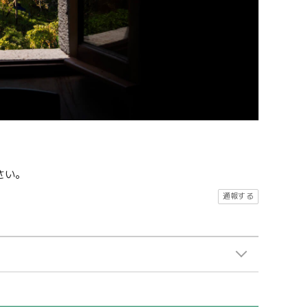
さい。
通報する