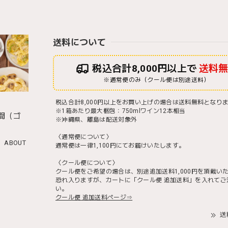
送料について
税込合計8,000円以上で
送料
※通常便のみ（クール便は別途送料）
税込合計8,000円以上をお買い上げの場合は送料無料となり
※1箱あたり最大梱包：750mlワイン12本相当
間（ゴ
※沖縄県、離島は配送対象外
）
〈通常便について〉
ABOUT
通常便は一律1,100円にてお届けいたします。
〈クール便について〉
クール便をご希望の場合は、別途追加送料1,000円を頂戴い
恐れ入りますが、カートに「クール便 追加送料」を入れてご
い。
クール便 追加送料ページ⇒
送