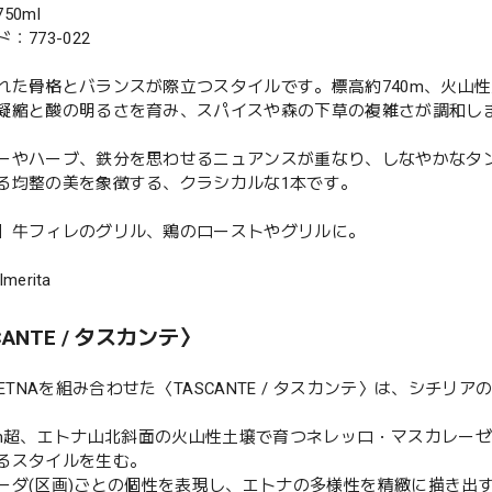
50ml
：773-022
れた骨格とバランスが際立つスタイルです。標高約740m、火山
凝縮と酸の明るさを育み、スパイスや森の下草の複雑さが調和し
ーやハーブ、鉄分を思わせるニュアンスが重なり、しなやかなタ
る均整の美を象徴する、クラシカルな1本です。
】牛フィレのグリル、鶏のローストやグリルに。
lmerita
CANTE / タスカンテ〉
にETNAを組み合わせた〈TASCANTE / タスカンテ〉は、シチ
0m超、エトナ山北斜面の火山性土壌で育つネレッロ・マスカレー
るスタイルを生む。
ーダ(区画)ごとの個性を表現し、エトナの多様性を精緻に描き出