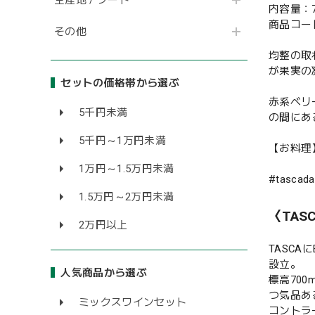
内容量：7
商品コード
その他
均整の取
が果実の
セットの価格帯から選ぶ
赤系ベリ
5千円未満
の間にあ
5千円～1万円未満
【お料理
1万円～1.5万円未満
#tascada
1.5万円～2万円未満
〈TAS
2万円以上
TASCA
設立。
人気商品から選ぶ
標高70
つ気品あ
ミックスワインセット
コントラ