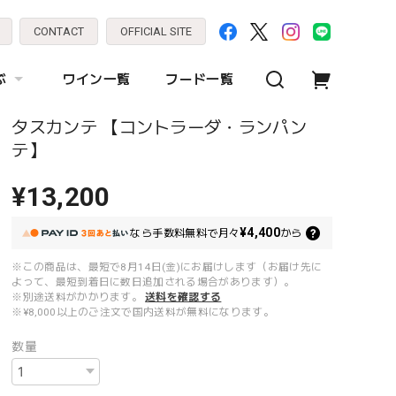
CONTACT
OFFICIAL SITE
ぶ
ワイン一覧
フード一覧
タスカンテ 【コントラーダ・ランパン
テ】
¥13,200
¥4,400
なら
手数料無料で
月々
から
※この商品は、最短で8月14日(金)にお届けします（お届け先に
よって、最短到着日に数日追加される場合があります）。
※別途送料がかかります。
送料を確認する
※¥8,000以上のご注文で国内送料が無料になります。
数量