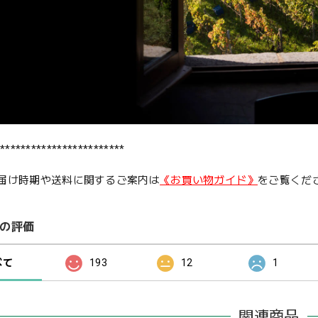
************************
届け時期や送料に関するご案内は
《お買い物ガイド》
をご覧くだ
の評価
べて
193
12
1
関連商品