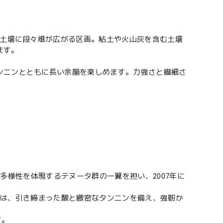
性土壌に段々畑が広がる区画。粘土や火山灰を含む土壌
ます。
ンニンとともに長い余韻を楽しめます。力強さと繊細さ
リアの多様性を体現するテヌータ群の一翼を担い、2007年に
ゼは、引き締まった酸と緻密なタンニンを備え、強靭か
す。