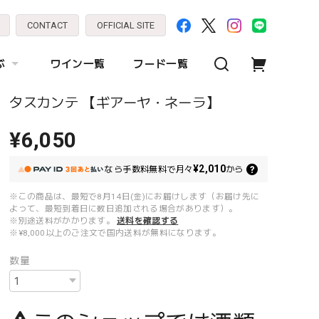
CONTACT
OFFICIAL SITE
ぶ
ワイン一覧
フード一覧
タスカンテ 【ギアーヤ・ネーラ】
¥6,050
¥2,010
なら
手数料無料で
月々
から
※この商品は、最短で8月14日(金)にお届けします（お届け先に
よって、最短到着日に数日追加される場合があります）。
※別途送料がかかります。
送料を確認する
※¥8,000以上のご注文で国内送料が無料になります。
数量