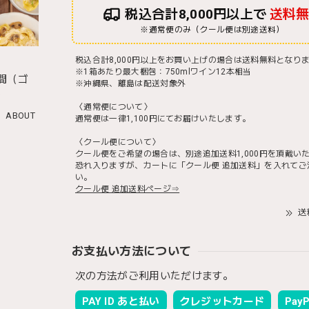
税込合計8,000円以上で
送料
※通常便のみ（クール便は別途送料）
税込合計8,000円以上をお買い上げの場合は送料無料となり
※1箱あたり最大梱包：750mlワイン12本相当
間（ゴ
※沖縄県、離島は配送対象外
）
〈通常便について〉
ABOUT
通常便は一律1,100円にてお届けいたします。
〈クール便について〉
クール便をご希望の場合は、別途追加送料1,000円を頂戴い
恐れ入りますが、カートに「クール便 追加送料」を入れてご
い。
クール便 追加送料ページ⇒
送
お支払い方法について
次の方法がご利用いただけます。
PAY ID あと払い
クレジットカード
PayP